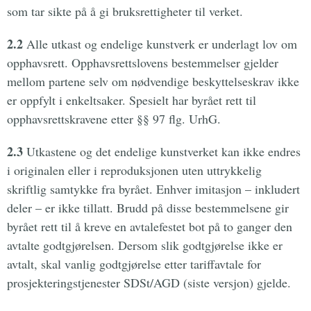
som tar sikte på å gi bruksrettigheter til verket.
2.2
Alle utkast og endelige kunstverk er underlagt lov om
opphavsrett. Opphavsrettslovens bestemmelser gjelder
mellom partene selv om nødvendige beskyttelseskrav ikke
er oppfylt i enkeltsaker. Spesielt har byrået rett til
opphavsrettskravene etter §§ 97 flg. UrhG.
2.3
Utkastene og det endelige kunstverket kan ikke endres
i originalen eller i reproduksjonen uten uttrykkelig
skriftlig samtykke fra byrået. Enhver imitasjon – inkludert
deler – er ikke tillatt. Brudd på disse bestemmelsene gir
byrået rett til å kreve en avtalefestet bot på to ganger den
avtalte godtgjørelsen. Dersom slik godtgjørelse ikke er
avtalt, skal vanlig godtgjørelse etter tariffavtale for
prosjekteringstjenester SDSt/AGD (siste versjon) gjelde.