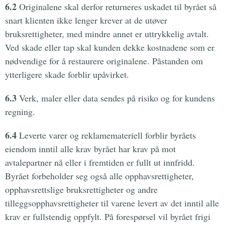
6.2
Originalene skal derfor returneres uskadet til byrået så
snart klienten ikke lenger krever at de utøver
bruksrettigheter, med mindre annet er uttrykkelig avtalt.
Ved skade eller tap skal kunden dekke kostnadene som er
nødvendige for å restaurere originalene. Påstanden om
ytterligere skade forblir upåvirket.
6.3
Verk, maler eller data sendes på risiko og for kundens
regning.
6.4
Leverte varer og reklamemateriell forblir byråets
eiendom inntil alle krav byrået har krav på mot
avtalepartner nå eller i fremtiden er fullt ut innfridd.
Byrået forbeholder seg også alle opphavsrettigheter,
opphavsrettslige bruksrettigheter og andre
tilleggsopphavsrettigheter til varene levert av det inntil alle
krav er fullstendig oppfylt. På forespørsel vil byrået frigi