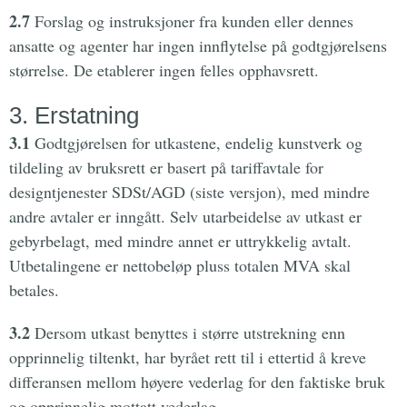
2.7
Forslag og instruksjoner fra kunden eller dennes
ansatte og agenter har ingen innflytelse på godtgjørelsens
størrelse. De etablerer ingen felles opphavsrett.
3. Erstatning
3.1
Godtgjørelsen for utkastene, endelig kunstverk og
tildeling av bruksrett er basert på tariffavtale for
designtjenester SDSt/AGD (siste versjon), med mindre
andre avtaler er inngått. Selv utarbeidelse av utkast er
gebyrbelagt, med mindre annet er uttrykkelig avtalt.
Utbetalingene er nettobeløp pluss totalen MVA skal
betales.
3.2
Dersom utkast benyttes i større utstrekning enn
opprinnelig tiltenkt, har byrået rett til i ettertid å kreve
differansen mellom høyere vederlag for den faktiske bruk
og opprinnelig mottatt vederlag.